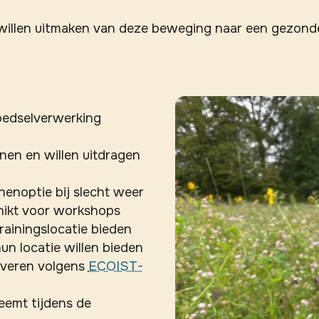
el willen uitmaken van deze beweging naar een gezon
voedselverwerking
nen en willen uitdragen
nenoptie bij slecht weer
hikt voor workshops
rainingslocatie bieden
hun locatie willen bieden
rveren volgens
ECOIST-
emt tijdens de