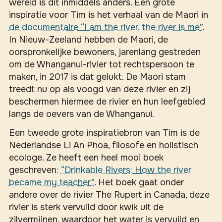
wereld is dit inmiddels anders. Een grote
inspiratie voor Tim is het verhaal van de Maori in
de documentaire “I am the river, the river is me”
.
In Nieuw-Zeeland hebben de Maori, de
oorspronkelijke bewoners, jarenlang gestreden
om de Whanganui-rivier tot rechtspersoon te
maken, in 2017 is dat gelukt. De Maori stam
treedt nu op als voogd van deze rivier en zij
beschermen hiermee de rivier en hun leefgebied
langs de oevers van de Whanganui.
Een tweede grote inspiratiebron van Tim is de
Nederlandse Li An Phoa, filosofe en holistisch
ecologe. Ze heeft een heel mooi boek
geschreven:
“Drinkable Rivers: How the river
became my teacher”
. Het boek gaat onder
andere over de rivier The Rupert in Canada, deze
rivier is sterk vervuild door kwik uit de
zilvermijnen, waardoor het water is vervuild en